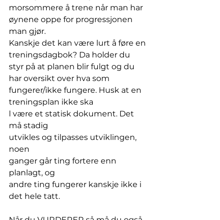
morsommere å trene når man har 
øynene oppe for progressjonen 
man gjør.
Kanskje det kan være lurt å føre en 
treningsdagbok? Da holder du 
styr på at planen blir fulgt og du 
har oversikt over hva som 
fungerer/ikke fungere. Husk at en 
treningsplan ikke ska
l være et statisk dokument. Det 
må stadig 
utvikles og tilpasses utviklingen, 
noen 
ganger går ting fortere enn 
planlagt, og 
andre ting fungerer kanskje ikke i 
det hele tatt. 
Når du VURDERER så må du også 