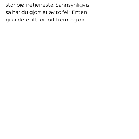
stor bjørnetjeneste. Sannsynligvis 
så har du gjort et av to feil; Enten 
gikk dere litt for fort frem, og da 
må du gå noen steg tilbake. Eller 
så har du holdt på for lenge. Tror 
du at det er det siste alternativet, 
stopp treningen og lek litt med 
hunden eller la den få litt 
snusepause. Så prøver du igjen. Er 
dere tilbake til der dere var igjen 
da? Ja da stopper du! Skriv ned i 
treningsdagboken hvor lenge 
dere trente og antall repetisjoner, 
så vet du til neste gang å gi deg 
mens leken er god! Får dere 
fortsatt ikke til det du tenkte? Da 
bør du likevel gi deg for i dag og 
begynne neste økt på ny frisk 
noen steg tilbake på planen.