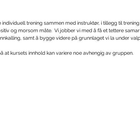
ndividuell trening sammen med instruktør, i tillegg til trenin
sitiv og morsom måte.  Vi jobber vi med å få et tettere sam
innkalling, samt å bygge videre på grunnlaget vi la under val
 at kursets innhold kan variere noe avhengig av gruppen.
t@norsk-hundesenter.no
Personvernserk