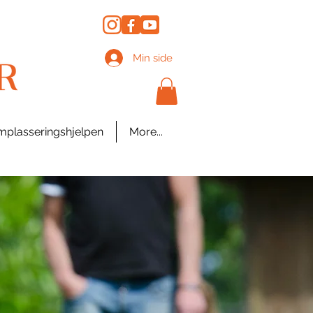
Min side
plasseringshjelpen
More...