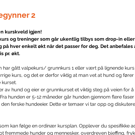
gynner 2
en kurskveld igjen!
kurs og treninger som går ukentlig tilbys som drop-in eller
g på hver enkelt økt når det passer for deg. Det anbefales 
s pr. økt.
 har gått valpekurs/ grunnkurs 1 eller vært på lignende kurs t
orrige kurs, og det er derfor viktig at man vet at hund og føre
 kurset.
 av hund og eier er grunnkurset et viktig steg på veien for å
Fra hunden er 5-12 måneder går hunden gjennom flere fase
 den ferske hundeeier. Dette er temaer vi tar opp og diskute
 som kan følge en ordinær kursplan. Opplever du spesifikke 
t fremmede hunder og mennesker, overdreven bjeffing, frykt 