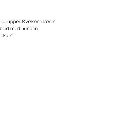
g i grupper. Øvelsene læres 
arbeid med hunden, 
pekurs.
læring