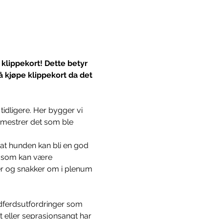
 klippekort! Dette betyr 
å kjøpe klippekort da det 
idligere. Her bygger vi 
r mestrer det som ble 
 at hunden kan bli en god 
r som kan være 
rer og snakker om i plenum 
adferdsutfordringer som 
eller seprasjonsangt har 