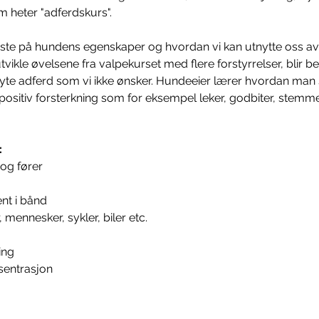
m heter "adferdskurs". 
isste på hundens egenskaper og hvordan vi kan utnytte oss av d
tvikle øvelsene fra valpekurset med flere forstyrrelser, blir b
ryte adferd som vi ikke ønsker. Hundeeier lærer hvordan man
ositiv forsterkning som for eksempel leker, godbiter, stemm
:
og fører
ent i bånd
mennesker, sykler, biler etc.
ing
sentrasjon