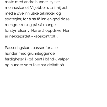
møte med andre hunder, sykler, 
mennesker ol. Vi jobber ute i miljøet 
med å øve inn ulike teknikker og 
strategier, for å så få inn en god dose 
mengdetrening på så mange 
forstyrrelser vi klarer å oppdrive. Her 
er nøkkelordet «kaoskontroll». 
​Passeringskurs passer for alle 
hunder med grunnleggende 
ferdigheter i «gå pent i bånd». Valper 
og hunder som ikke har deltatt på 
kurs fra før anbefales å være med på 
dette før et eventuelt passeringskurs. 
Kontakt oss