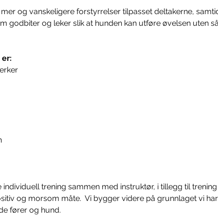
il mer og vanskeligere forstyrrelser tilpasset deltakerne, samt
om godbiter og leker slik at hunden kan utføre øvelsen uten s
 er:
terker
n
ndividuell trening sammen med instruktør, i tillegg til trenin
itiv og morsom måte.  Vi bygger videre på grunnlaget vi har la
de fører og hund. 