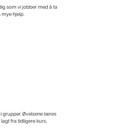
idig som vi jobber med å ta 
å mye hjelp.
g i grupper. Øvelsene læres 
gt fra tidligere kurs, 