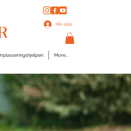
Min side
plasseringshjelpen
More...