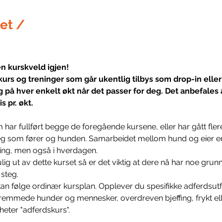
et /
en kurskveld igjen!
kurs og treninger som går ukentlig tilbys som drop-in eller
g på hver enkelt økt når det passer for deg. Det anbefales 
s pr. økt. 
 har fullført begge de foregående kursene, eller har gått fle
 deg som fører og hunden. Samarbeidet mellom hund og eier er
ing, men også i hverdagen.
lig ut av dette kurset så er det viktig at dere nå har noe gru
 steg. 
an følge ordinær kursplan. Opplever du spesifikke adferdsutf
emmede hunder og mennesker, overdreven bjeffing, frykt elle
heter "adferdskurs". 