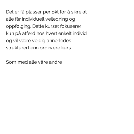
Det er få plasser per økt for å sikre at 
alle får individuell veiledning og 
oppfølging. Dette kurset fokuserer 
kun på atferd hos hvert enkelt individ 
og vil være veldig annerledes 
strukturert enn ordinære kurs.
Som med alle våre andre 
hverdagskurs og treninger så bruker 
man klippekort for deltagelse. Vi har 
ukentlige økter (følger skoleruta) som 
du melder deg på når det passer 
deg. Klippekortet har ti klipp, som 
betyr du har ti økter som du kan 
disponere fritt innenfor et år fra 
kjøpstidspunktet.