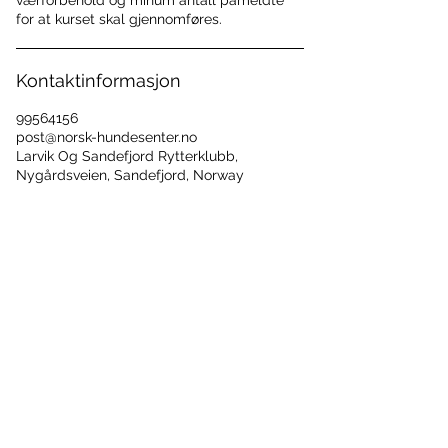
værforbehold og minum antall påmeldte
for at kurset skal gjennomføres.
Kontaktinformasjon
99564156
post@norsk-hundesenter.no
Larvik Og Sandefjord Rytterklubb,
Nygårdsveien, Sandefjord, Norway