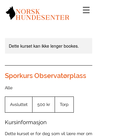
Dette kurset kan ikke lenger bookes.
Sporkurs Observatørplass
Alle
500
norske
Avsluttet
A
500 kr
Torp
kroner
v
s
Kursinformasjon
l
u
t
Dette kurset er for deg som vil lære mer om