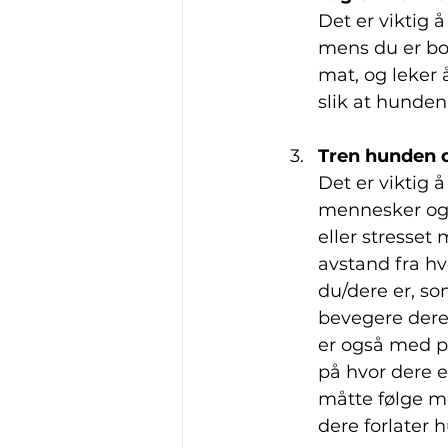
Det er viktig 
mens du er bor
mat, og leker 
slik at hunden
Tren hunden d
Det er viktig å
mennesker også
eller stresset 
avstand fra hv
du/dere er, so
bevegere dere 
er også med på
på hvor dere e
måtte følge me
dere forlater h