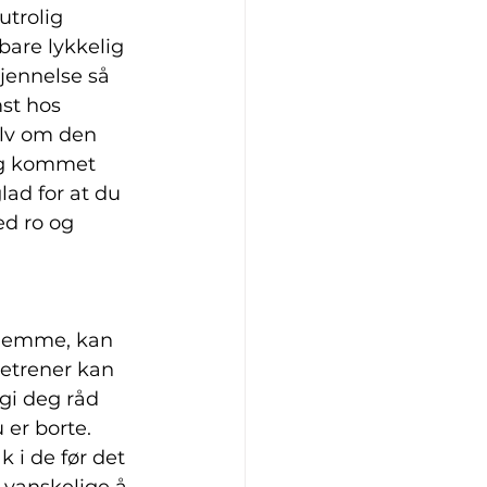
trolig 
are lykkelig 
jennelse så 
st hos 
lv om den 
 og kommet 
lad for at du 
d ro og 
 hjemme, kan 
detrener kan 
gi deg råd 
er borte.
 i de før det 