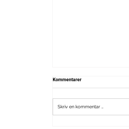
Kommentarer
Skriv en kommentar …
Frihet og grenser i hjemmet