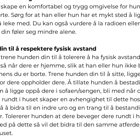
å skape en komfortabel og trygg omgivelse for hu
te. Sørg for at han eller hun har et mykt sted å li
å leke med. Du kan også vurdere å la radioen eller
 din føler seg mindre alene.
in til å respektere fysisk avstand
 trene hunden din til å tolerere å ha fysisk avstand 
 når dere er hjemme, slik at han eller hun ikke bl
mens du er borte. Trene hunden din til å sitte, ligge
or dere oppholder dere. Å tillate hunden å bestad
m å ligge oppå dere i sofaen/sengen, bli med når d
rundt i huset skaper en avhengighet til dette ho
 å bidra til en indre uro og en trang til å bestandi
r. Tolererer hunden at dere beveger dere rundt i h
d på dette så vil det bidra til den samme atferde
uset.