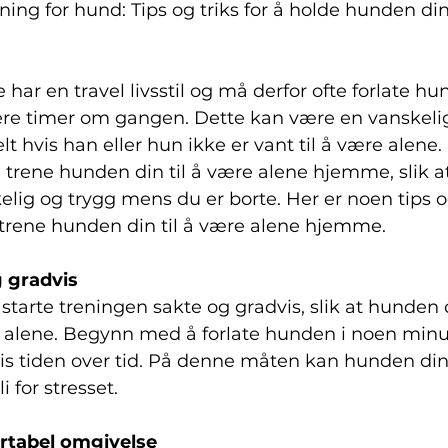
ng for hund: Tips og triks for å holde hunden din
ar en travel livsstil og må derfor ofte forlate hu
ere timer om gangen. Dette kan være en vanskelig 
t hvis han eller hun ikke er vant til å være alene. 
 trene hunden din til å være alene hjemme, slik at
lig og trygg mens du er borte. Her er noen tips og 
trene hunden din til å være alene hjemme.
g gradvis
 starte treningen sakte og gradvis, slik at hunden 
e alene. Begynn med å forlate hunden i noen minut
vis tiden over tid. På denne måten kan hunden din
i for stresset.
rtabel omgivelse 