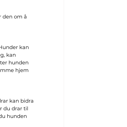
 
r den om å 
. Hunder kan 
ig, kan 
ater hunden 
 komme hjem 
rar kan bidra 
 du drar til 
 du hunden 