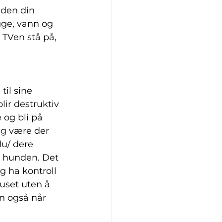
nden din 
gge, vann og 
 TVen stå på, 
til sine 
ir destruktiv 
 og bli på 
ig være der 
u/ dere 
s hunden. Det 
g ha kontroll 
uset uten å 
n også når 