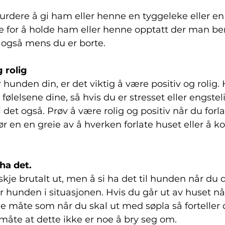
rdere å gi ham eller henne en tyggeleke eller en
te for å holde ham eller henne opptatt der man be
 også mens du er borte.
 rolig 
r hunden din, er det viktig å være positiv og rolig
ølelsene dine, så hvis du er stresset eller engstel
 det også. Prøv å være rolig og positiv når du forl
jør en en greie av å hverken forlate huset eller å
 ha det.
kje brutalt ut, men å si ha det til hunden når du d
for hunden i situasjonen. Hvis du går ut av huset når
 måte som når du skal ut med søpla så forteller
åte at dette ikke er noe å bry seg om. 