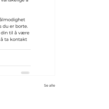
 vanskelige å 
tålmodighet 
 du er borte. 
in til å være 
 å ta kontakt 
Se alle