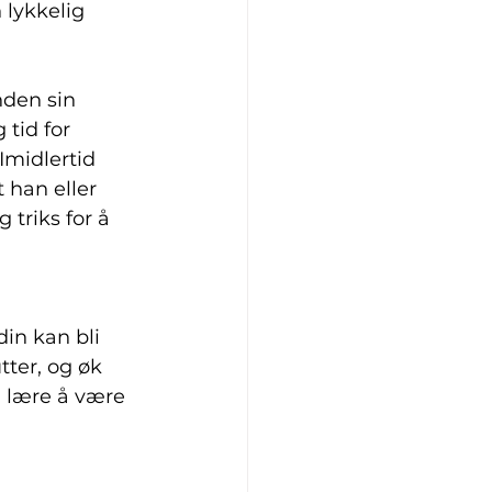
 lykkelig 
nden sin 
tid for 
Imidlertid 
 han eller 
triks for å 
din kan bli 
ter, og øk 
 lære å være 