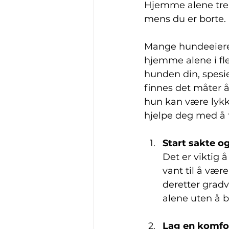
Hjemme alene treni
mens du er borte.
Mange hundeeiere h
hjemme alene i fl
hunden din, spesiel
finnes det måter å
hun kan være lykke
hjelpe deg med å 
Start sakte o
Det er viktig å
vant til å vær
deretter grad
alene uten å bl
Lag en komfo