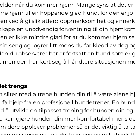
lder når du kommer hjem. Mange syns at det er u
e hjem til en hoppende glad hund, for den er jo b
Men ved å gi slik atferd oppmerksomhet og annerk
å skape en unødvendig forventning til din hjemkom
n er ikke mindre glad for at du kommer hjem se
i sin seng og logrer litt mens du får kledd av deg
den du observerer her er fortsatt en hund som er g
men den har lært seg å håndtere situasjonen me
det trengs 
tt sliter med å trene hunden din til å være alene
å få hjelp fra en profesjonell hundetrener. En hun
 å utvikle en tilpasset trening for hunden din og 
 kan gjøre hunden din mer komfortabel mens du 
 dere opplever problemer så er det viktig å ta tak