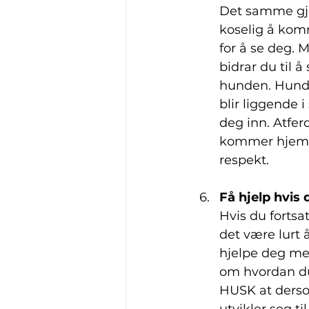
Det samme gje
koselig å komm
for å se deg. 
bidrar du til 
hunden. Hunde
blir liggende 
deg inn. Atfer
kommer hjem, 
respekt.
Få hjelp hvis 
Hvis du fortsa
det være lurt 
hjelpe deg med
om hvordan du
HUSK at dersom