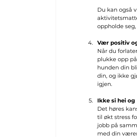
Du kan også vu
aktivitetsmat
oppholde seg,
Vær positiv og
Når du forlate
plukke opp på f
hunden din bli
din, og ikke g
igjen.
Ikke si hei og
Det høres kans
til økt stress 
jobb på samme
med din værem