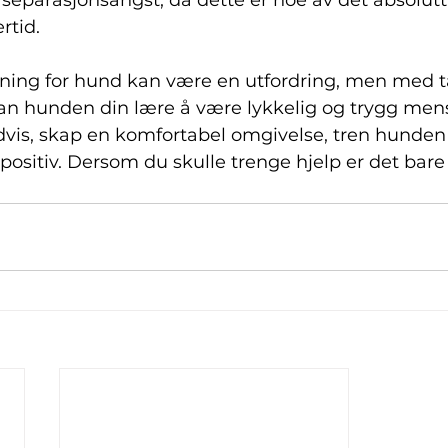
il separasjonsangst, da dette er noe av det absolutt
rtid.
ing for hund kan være en utfordring, men med 
kan hunden din lære å være lykkelig og trygg mens
dvis, skap en komfortabel omgivelse, tren hunden d
 positiv. Dersom du skulle trenge hjelp er det bare