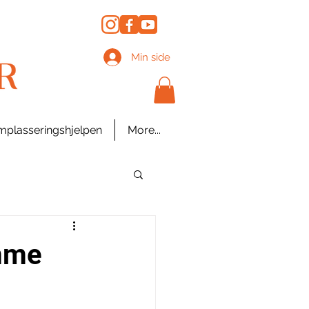
Min side
plasseringshjelpen
More...
mme