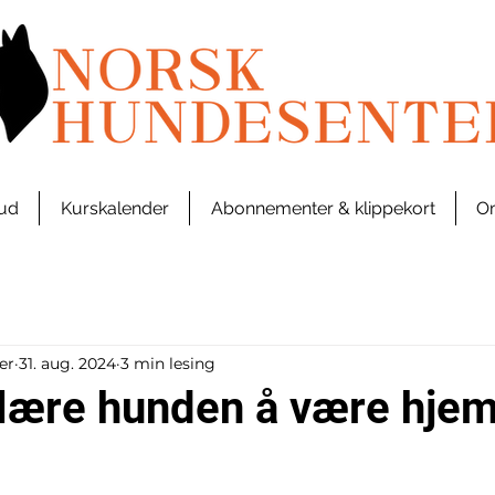
bud
Kurskalender
Abonnementer & klippekort
Om
er
31. aug. 2024
3 min lesing
lære hunden å være hje