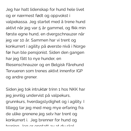
Jeg har hatt lidenskap for hund hele livet 
og er nærmest født og oppvokst i 
valpekassa. Jeg startet med å trene hund 
aktivt når jeg var 5 år gammel, og fikk min 
første egne hund, en dvergschnauzer når 
jeg var 10 år. Sammen har vi trent og 
konkurrert i agility på øverste nivå i Norge 
før hun ble pensjonist. Siden den gangen 
har jeg fått to nye hunder, en 
Riesenschnauzer og en Belgisk Fårehund 
Tervueren som trenes aktivt innenfor IGP 
og andre grener.  
Siden jeg tok intruktør trinn 1 hos NKK har 
jeg jevnlig undervist på valpekurs, 
grunnkurs, hverdagslydighet og i agility. I 
tillegg tar jeg med meg mye erfaring fra 
de ulike grenene jeg selv har trent og 
konkurrert i.  Jeg brenner for hund og 
trening. Jeg er opptatt av at du skal 